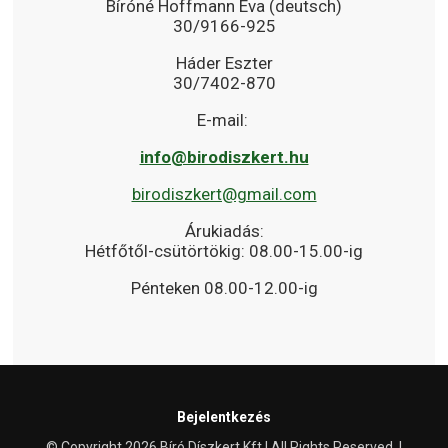
Bíróné Hoffmann Éva (deutsch)
30/9166-925
Háder Eszter
30/7402-870
E-mail:
info@birodiszkert.hu
birodiszkert@gmail.com
Árukiadás:
Hétfőtől-csütörtökig: 08.00-15.00-ig
Pénteken 08.00-12.00-ig
Bejelentkezés
© Copyright 2026 Bíró Díszkert Kft | All Rights Reserved. |