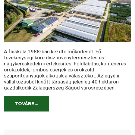
A faiskola 1988-ban kezdte működését. Fő
tevékenységi köre dísznövénytermesztés és
nagykereskedelmi értékesítés. Földlabdás, konténeres
örökzöldek, lombos cserjék és örökzöld
szaporítóanyagok alkotják a választékot. Az egyéni
vállalkozásból kinőtt társaság jelenleg 40 hektáron
gazdálkodik Zalaegerszeg Ságod városrészében.
TOVÁBB...