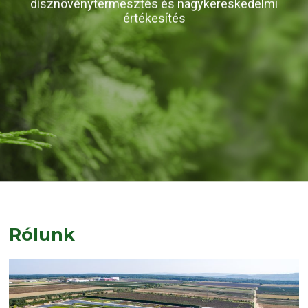
dísznövénytermesztés és nagykereskedelmi
KATTINTSON AZ AKCIÓS TERMÉKEKHEZ
értékesítés
Rólunk